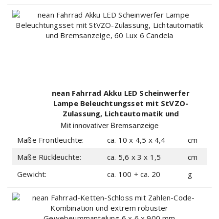
nean Fahrrad Akku LED Scheinwerfer
Lampe Beleuchtungsset mit StVZO-
Zulassung, Lichtautomatik und
Bremsanzeige, 60 Lux 6 Candela
Mit innovativer Bremsanzeige
Maße Frontleuchte:
ca. 10 x 4,5 x 4,4
cm
Maße Rückleuchte:
ca. 5,6 x 3 x 1,5
cm
Gewicht:
ca. 100 + ca. 20
g