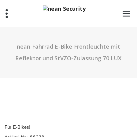
Zum
Inhalt
springen
nean Fahrrad E-Bike Frontleuchte mit
Reflektor und StVZO-Zulassung 70 LUX
Für E-Bikes!
Artikel-Nr.:
88238