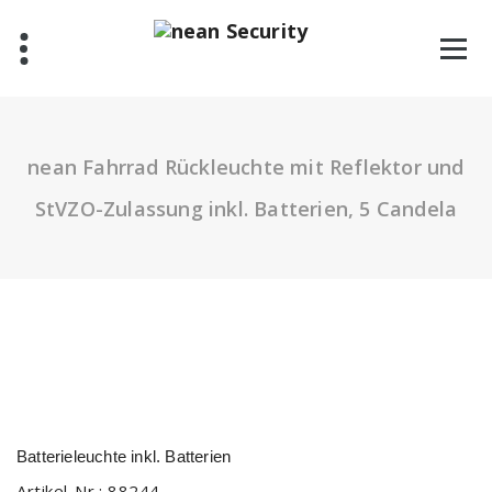
Zum
Inhalt
springen
nean Fahrrad Rückleuchte mit Reflektor und
StVZO-Zulassung inkl. Batterien, 5 Candela
Batterieleuchte inkl. Batterien
Artikel-Nr.:
88244