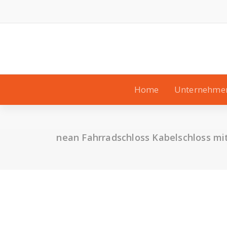
Zum
Inhalt
springen
Home
Unternehme
nean Fahrradschloss Kabelschloss m